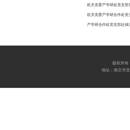
机关党委产学研处党支部
机关党委产学研合作处党
产学研合作处党支部赴镇
版权所有
地址：南京市亚